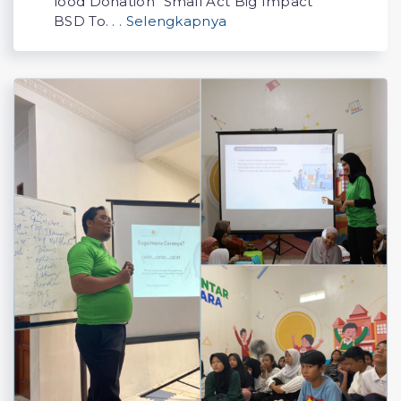
lood Donation “Small Act Big Impact”
BSD To
. . . Selengkapnya